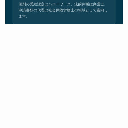
個別の受給認定はハローワーク、法的判断は弁護士、
申請書類の代理は社会保険労務士の領域として案内し
ます。
編集部と運営方針を見る
OFFICIAL RESOURCES
公的資料・相談先を確認する
制度の最終確認や個別相談には、公的機関の案内もあわせて