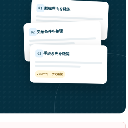
01
離職理由を確認
会社都合／自己都合
受給条件を整理
02
加入期間・求職状況
03
手続き先を確認
ハローワークで確認