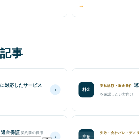
→
記事
に対応したサービス
退
支払総額・返金条件
›
料金
を確認したい方向け
・返金保証
契約前の費用
失敗・会社バレ・デメ
›
注意